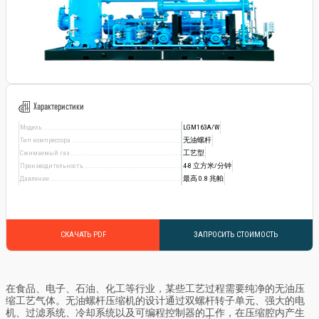
Характеристики
Модель
LGM163A/W
Тип компрессора
无油螺杆
Сжимаемый газ
工艺型
Производительность
4-8 立方米/分钟
Давление
最高 0.8 兆帕
СКАЧАТЬ PDF
ЗАПРОСИТЬ СТОИМОСТЬ
在食品、电子、石油、化工等行业，某些工艺过程需要纯净的无油压
缩工艺气体。无油螺杆压缩机的设计通过双螺杆转子单元、强大的电
机、过滤系统、冷却系统以及可编程控制器的工作，在压缩腔内产生