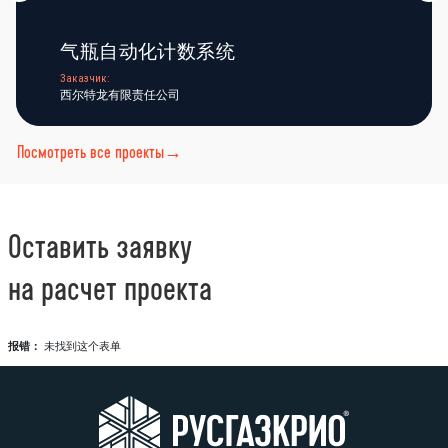
气瓶自动化计数系统
Заказчик:
西尔特龙有限责任公司
Посмотреть все проекты→
Оставить заявку
на расчет проекта
报错：
未找到这个表单