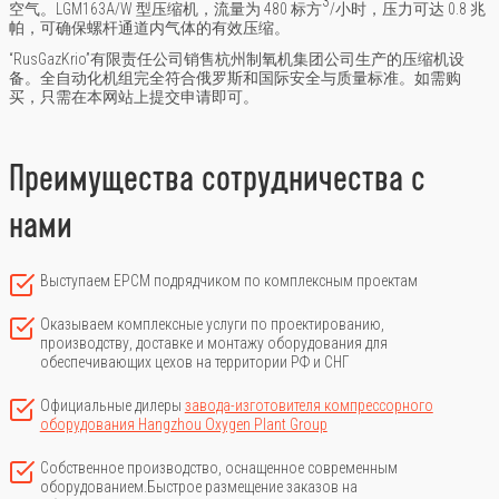
3
空气。LGM163A/W 型压缩机，流量为 480 标方
/小时，压力可达 0.8 兆
帕，可确保螺杆通道内气体的有效压缩。
“RusGazKrio”有限责任公司销售杭州制氧机集团公司生产的压缩机设
备。全自动化机组完全符合俄罗斯和国际安全与质量标准。如需购
买，只需在本网站上提交申请即可。
Преимущества сотрудничества с
нами
Выступаем ЕРСМ подрядчиком по комплексным проектам
Оказываем комплексные услуги по проектированию,
производству, доставке и монтажу оборудования для
обеспечивающих цехов на территории РФ и СНГ
Официальные дилеры
завода-изготовителя компрессорного
оборудования Hangzhou Oxygen Plant Group
Собственное производство, оснащенное современным
оборудованием.Быстрое размещение заказов на