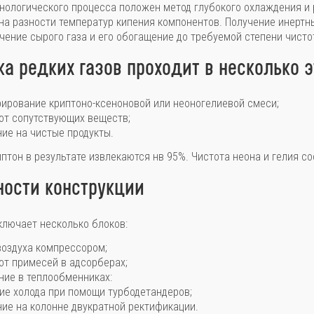
хнологического процесса положен метод глубокого охлаждения и
на разности температур кипения компонентов. Получение инертны
учение сырого газа и его обогащение до требуемой степени чисто
а редких газов проходит в несколько 
рирование криптоно-ксеноновой или неоногелиевой смеси;
от сопутствующих веществ;
ние на чистые продукты.
иптон в результате извлекаются нв 95%. Чистота неона и гелия со
ности конструкции
ключает несколько блоков:
воздуха компрессором;
от примесей в адсорберах;
ние в теплообменниках:
ие холода при помощи турбодетандеров;
ие на колонне двукратной ректификации.