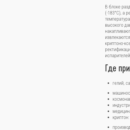
В блоке раз
(-183°C), а
температура
высокого да
накапливают
извлекаются
криптоно-кс
ректификаци
испарителей,
Где пр
гелий, с
машиност
космонав
индустр
медицина
криптон:
производ