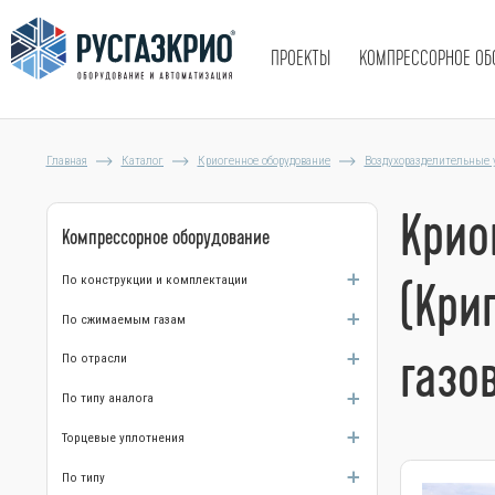
ПРОЕКТЫ
КОМПРЕССОРНОЕ ОБ
Главная
Каталог
Криогенное оборудование
Воздухоразделительные 
Крио
Компрессорное оборудование
По конструкции и комплектации
(Кри
По сжимаемым газам
газо
По отрасли
По типу аналога
Торцевые уплотнения
По типу