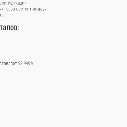
 ректификации,
х газов состоит их двух
ты.
этапов:
ставляет 99,999%.