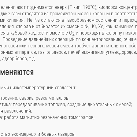
деления азот поднимается вверх (Т кип -196°C), кислород концент
 редкие газы отводятся из промежуточных зон колонны в соответст
ми кипения. He, Ne остаются в газообразном состоянии и перехо
вления, отсюда и отбирается их смесь с N
. Kr, Xe, как наименее
2
ся в кубовой жидкости вместе с О
и переходят в колонну низког
2
. Проведение дальнейших операций по концентрированию, очищ
еноновой или неоногелиевой смеси требует дополнительного обо
онных аппаратов, газгольдеров, печей выжигания углеводородов
 адсорберов, т.д.
именяются
амый низкотемпературный хладагент:
роение: сварка, резка металлов;
тика: передавливание топлива, создание дыхательных смесей;
ия развлечений;
: работа магнитно-резонансных томографов;
ство эксимерных и боевых лазеров;