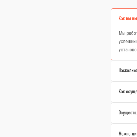
Как вы в
Мы работ
успешный
установо
Насколько
Как осущ
Осуществл
Можно ли