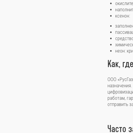
окислите
наполнит
ксенон:
заполнен
пассива
средство
химичес
неон: кр
Как, гд
ООО «РусГаз
назначения.
цифровизаци
работам, га
отправить з
Часто 