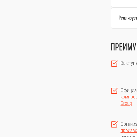
Реализует
ПРЕИМУ
Выступ
Официа
компрес
Group
Организ
произв
изготов