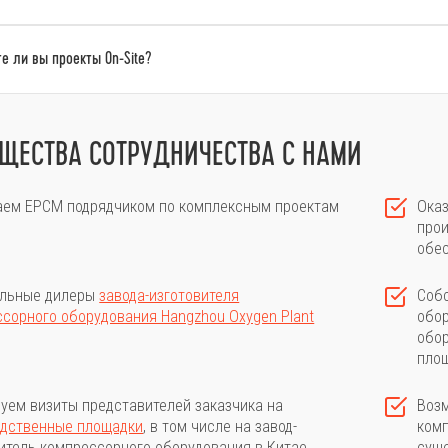
е ли вы проекты On-Site?
ЩЕСТВА СОТРУДНИЧЕСТВА С НАМИ
аем ЕРСМ подрядчиком по комплексным проектам
Оказ
прои
обес
льные дилеры
завода-изготовителя
Собс
сорного оборудования Hangzhou Oxygen Plant
обор
обор
пло
уем визиты представителей заказчика на
Возм
одственные площадки
, в том числе на завод-
ком
итель компрессорного оборудования в Китае
суще