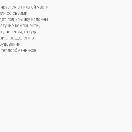
рируется в нижней части
вии со своими
дят под крышку колонны
 летучие компоненты,
о давления, откуда
ению, разделению
рудования:
, теплообменников,