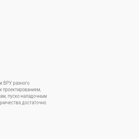
и ВРУ разного
м проектированием,
кам, пуско-наладочным
дничества достаточно