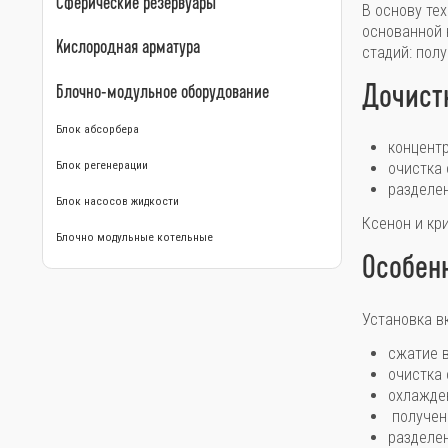
Сферические резервуары
В основу те
основанной 
Кислородная арматура
стадий: пол
Дочистк
Блочно-модульное оборудование
Блок абсорбера
концент
Блок регенерации
очистка 
разделе
Блок насосов жидкости
Ксенон и кр
Блочно модульные котельные
Особен
Установка в
сжатие 
очистка 
охлажде
получен
разделен