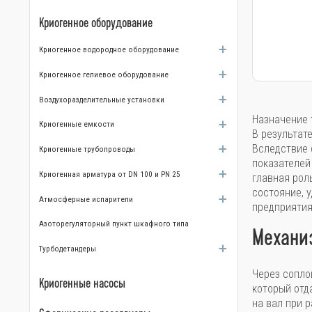
Криогенное оборудование
Криогенное водородное оборудование
Криогенное гелиевое оборудование
Воздухоразделительные установки
Назначение 
Криогенные емкости
В результат
Вследствие 
Криогенные трубопроводы
показателей
Криогенная арматура от DN 100 и PN 25
главная рол
состояние, 
Атмосферные испарители
предприятия
Азоторегуляторный пункт шкафного типа
Механи
Турбодетандеры
Через сопло
Криогенные насосы
который отд
на вал при 