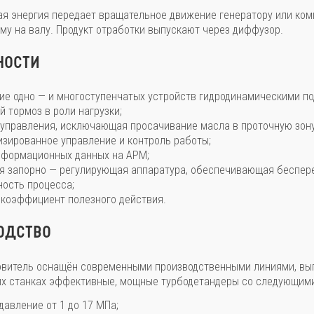
я энергия передает вращательное движение генератору или ком
му на валу. Продукт отработки выпускают через диффузор.
ности
ие одно — и многоступенчатых устройств гидродинамическими п
 тормоз в роли нагрузки;
 управления, исключающая просачивание масла в проточную зону
зированное управление и контроль работы;
нформационных данных на АРМ;
я запорно — регулирующая аппаратура, обеспечивающая беспер
ность процесса;
 коэффициент полезного действия.
одство
овитель оснащён современными производственными линиями, вы
х станках эффективные, мощные турбодетандеры со следующими
давление от 1 до 17 МПа;