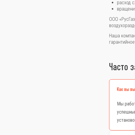
расход с
вращение
ООО «РусГаз
воздухоразд
Наша компан
гарантийное
Часто 
Как вы в
Мы работ
успешный
установо