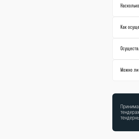
Насколько
Как осущ
Осуществл
Можно ли
Принима
тендерах
тендерн