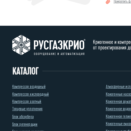
Прикрепить ф
Криогенное и компре
от проектирования д
КАТАЛОГ
Компрессор воздушный
Атмосферные исп
Компрессор кислородный
Криогенные насо
Компрессор азотный
Криогенная армату
Торцевые уплотнения
Криогенное водор
Криогенное гелие
Блок абсорбера
Криогенные емко
Блок регенерации