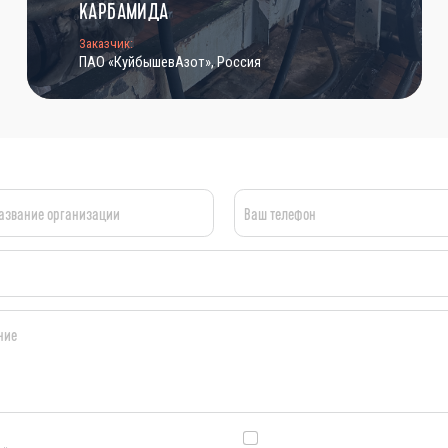
КАРБАМИДА
Заказчик:
ПАО «КуйбышевАзот», Россия
азвание организации
Ваш телефон
ние