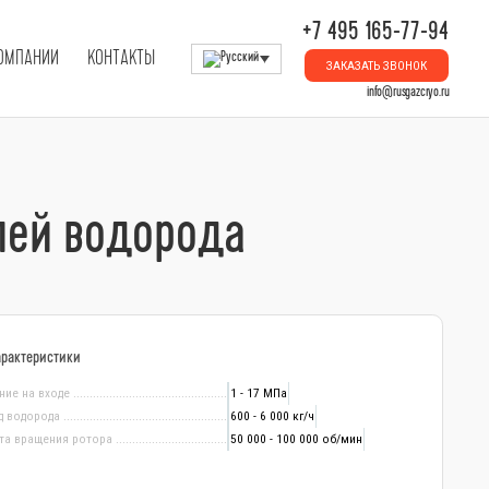
+7 495 165-77-94
КОМПАНИИ
КОНТАКТЫ
ЗАКАЗАТЬ ЗВОНОК
info@rusgazcryo.ru
лей водорода
арактеристики
ние на входе
1 - 17 МПа
д водорода
600 - 6 000 кг/ч
та вращения ротора
50 000 - 100 000 об/мин