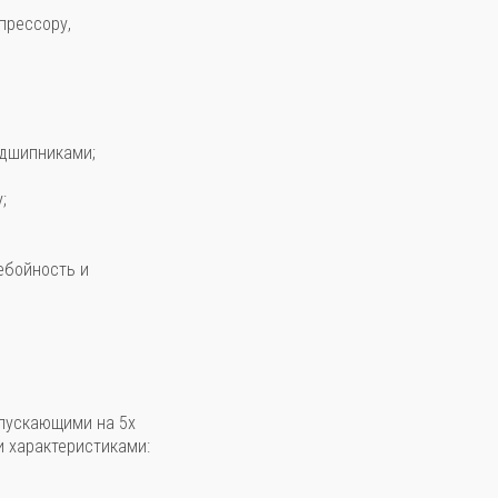
прессору,
одшипниками;
;
ебойность и
пускающими на 5х
 характеристиками: