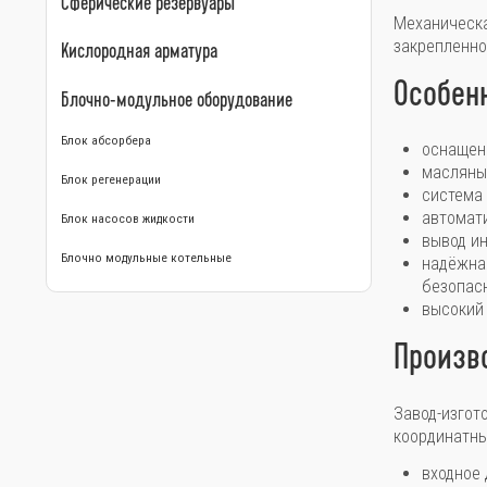
Сферические резервуары
Механическа
закрепленно
Кислородная арматура
Особен
Блочно-модульное оборудование
Блок абсорбера
оснащен
масляный
Блок регенерации
система
автомати
Блок насосов жидкости
вывод и
Блочно модульные котельные
надёжна
безопас
высокий
Произв
Завод-изгот
координатны
входное 