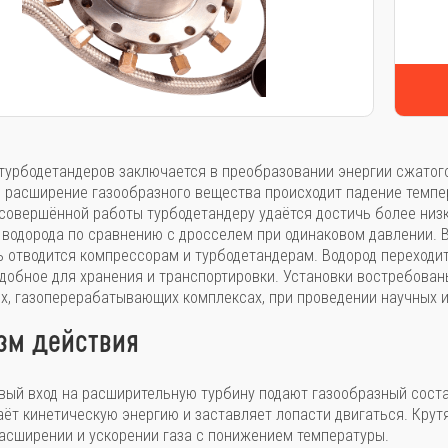
турбодетандеров заключается в преобразовании энергии сжатого
е расширение газообразного вещества происходит падение темпе
совершённой работы турбодетандеру удаётся достичь более низ
 водорода по сравнению с дросселем при одинаковом давлении. 
ь отводится компрессорам и
турбодетандерам. Водород переходи
удобное для хранения и транспортировки. Установки востребова
х, газоперерабатывающих комплексах, при проведении научных 
зм действия
вый вход на расширительную турбину подают газообразный соста
аёт кинетическую энергию и заставляет лопасти двигаться. Кру
расширении и ускорении газа с понижением температуры.