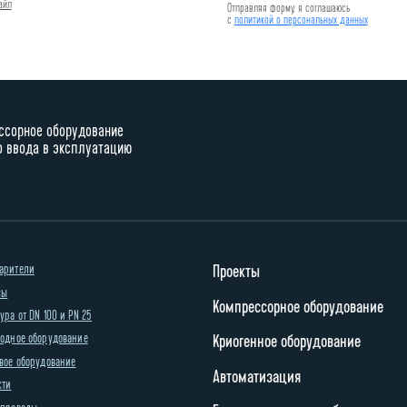
айл
Отправляя форму, я соглашаюсь
с
политикой о персональных данных
ссорное оборудование
о ввода в эксплуатацию
арители
Проекты
сы
Компрессорное оборудование
ра от DN 100 и PN 25
одное оборудование
Криогенное оборудование
вое оборудование
Автоматизация
сти