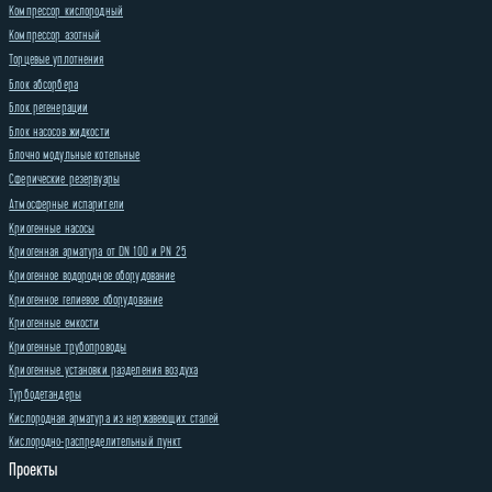
Компрессор кислородный
Компрессор азотный
Торцевые уплотнения
Блок абсорбера
Блок регенерации
Блок насосов жидкости
Блочно модульные котельные
Сферические резервуары
Атмосферные испарители
Криогенные насосы
Криогенная арматура от DN 100 и PN 25
Криогенное водородное оборудование
Криогенное гелиевое оборудование
Криогенные емкости
Криогенные трубопроводы
Криогенные установки разделения воздуха
Турбодетандеры
Кислородная арматура из нержавеющих сталей
Кислородно-распределительный пункт
Проекты