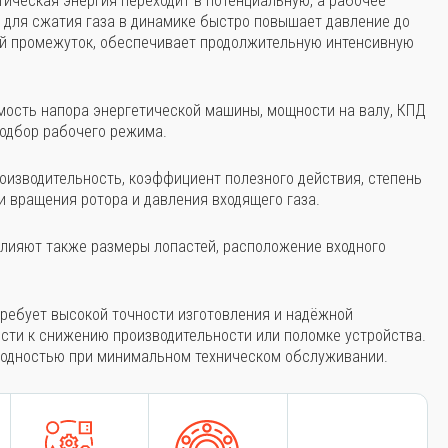
тическая энергия переходит в потенциальную, а рабочее
 для сжатия газа в динамике быстро повышает давление до
й промежуток, обеспечивает продолжительную интенсивную
мость напора энергетической машины, мощности на валу, КПД
подбор рабочего режима.
оизводительность, коэффициент полезного действия, степень
и вращения ротора и давления входящего газа.
лияют также размеры лопастей, расположение входного
ребует высокой точности изготовления и надёжной
ести к снижению производительности или поломке устройства.
годностью при минимальном техническом обслуживании.