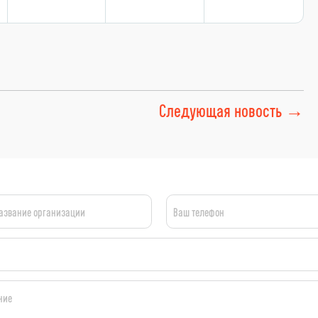
Следующая
новость
→
азвание организации
Ваш телефон
ние