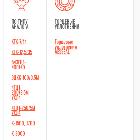
ПО ТИПУ
ТОРЦЕВЫЕ
АНАЛОГА
УПЛОТНЕНИЯ
КТК-7/14
Торцевые
уплотнения
AESSEAL
КТК-12,5/35
543ГЦ1-
400/40
ЗЦКК-100/3,5М
4ГЦ1-
200/3,5М
УХЛ4
4ГЦ1-250/5М
УХЛ4
К-1500, 1700
К-3000