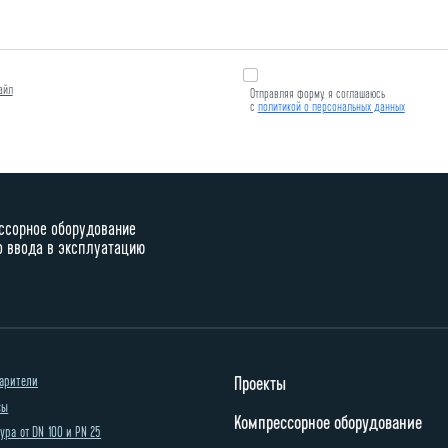
айл
Отправляя форму, я соглашаюсь
с
политикой о персональных данных
ссорное оборудование
о ввода в эксплуатацию
арители
Проекты
сы
Компрессорное оборудование
ра от DN 100 и PN 25