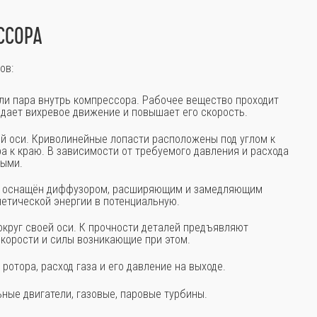
ССОРА
ов:
или пара внутрь компрессора. Рабочее вещество проходит
здает вихревое движение и повышает его скорость.
ей оси. Криволинейные лопасти расположены под углом к
а к краю. В зависимости от требуемого давления и расхода
мыми.
а, оснащён диффузором, расширяющим и замедляющим
нетической энергии в потенциальную.
круг своей оси. К прочности деталей предъявляют
корости и силы возникающие при этом.
отора, расход газа и его давление на выходе.
ные двигатели, газовые, паровые турбины.