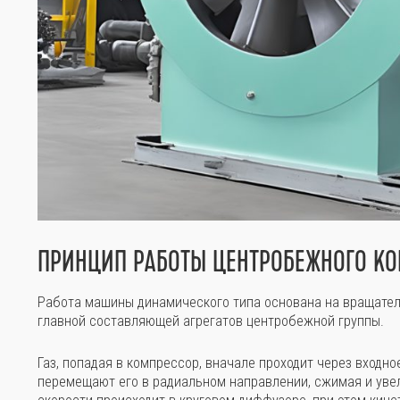
ПРИНЦИП РАБОТЫ ЦЕНТРОБЕЖНОГО К
Работа машины динамического типа основана на вращател
главной составляющей агрегатов центробежной группы.
Газ, попадая в компрессор, вначале проходит через входно
перемещают его в радиальном направлении, сжимая и уве