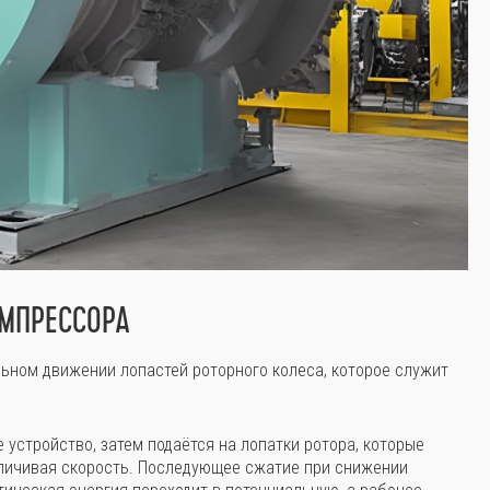
ОМПРЕССОРА
ьном движении лопастей роторного колеса, которое служит
е устройство, затем подаётся на лопатки ротора, которые
личивая скорость. Последующее сжатие при снижении