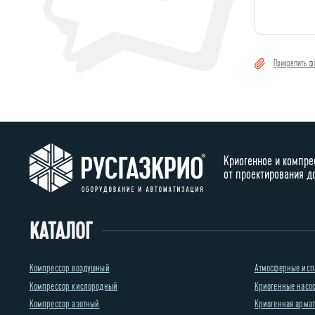
Прикрепить ф
Криогенное и компре
от проектирования д
КАТАЛОГ
Компрессор воздушный
Атмосферные исп
Компрессор кислородный
Криогенные насо
Компрессор азотный
Криогенная армату