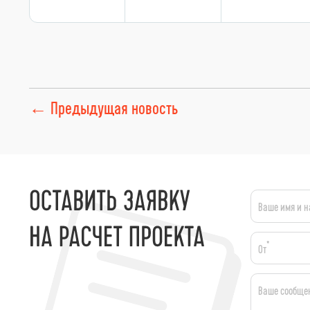
← Предыдущая
новость
Ваше имя и н
*
От
Ваше сообще